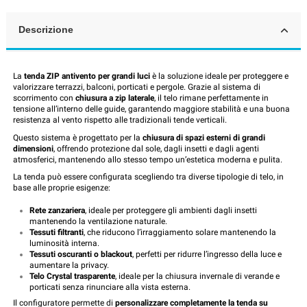
Descrizione
La
tenda ZIP antivento per grandi luci
è la soluzione ideale per proteggere e
valorizzare terrazzi, balconi, porticati e pergole. Grazie al sistema di
scorrimento con
chiusura a zip laterale
, il telo rimane perfettamente in
tensione all’interno delle guide, garantendo maggiore stabilità e una buona
resistenza al vento rispetto alle tradizionali tende verticali.
Questo sistema è progettato per la
chiusura di spazi esterni di grandi
dimensioni
, offrendo protezione dal sole, dagli insetti e dagli agenti
atmosferici, mantenendo allo stesso tempo un’estetica moderna e pulita.
La tenda può essere configurata scegliendo tra diverse tipologie di telo, in
base alle proprie esigenze:
Rete zanzariera
, ideale per proteggere gli ambienti dagli insetti
mantenendo la ventilazione naturale.
Tessuti filtranti
, che riducono l’irraggiamento solare mantenendo la
luminosità interna.
Tessuti oscuranti o blackout
, perfetti per ridurre l’ingresso della luce e
aumentare la privacy.
Telo Crystal trasparente
, ideale per la chiusura invernale di verande e
porticati senza rinunciare alla vista esterna.
Il configuratore permette di
personalizzare completamente la tenda su