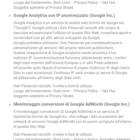
Luogo del trattamento: Stati Uniti –
Privacy Policy
–
Opt Out
.
Soggetto aderente al Privacy Shield.
Google Analytics con IP anonimizzato (Google Inc.)
Google Analytics è un servizio di analisi web fornito da Google Inc.
(“Google”). Google utilizza i Dati Personali raccolti allo scopo di
tracciare ed esaminare l’utilizzo di questo Sito Web, compilare report e
condividerli con gli altri servizi sviluppati da Google.
Google potrebbe utilizzare i Dati Personali per contestualizzare e
personalizzare gli annunci del proprio network pubblicitario.
Questa integrazione di Google Analytics rende anonimo il tuo
indirizzo IP. L'anonimizzazione funziona abbreviando entro i confini
degli stati membri dell'Unione Europea o in altri Paesi aderenti
all'accordo sullo Spazio Economico Europeo l'indirizzo IP degli Utenti.
Solo in casi eccezionali, l'indirizzo IP sarà inviato ai server di Google
ed abbreviato all'interno degli Stati Uniti.
Dati Personali raccolti: Cookie e Dati di utilizzo.
Luogo del trattamento: Stati Uniti –
Privacy Policy
–
Opt Out
.
Soggetto aderente al Privacy Shield.
Monitoraggio conversioni di Google AdWords (Google Inc.)
Il monitoraggio conversioni di Google AdWords è un servizio di
statistiche fornito da Google Inc. che collega i dati provenienti dal
network di annunci Google AdWords con le azioni compiute all'interno
di questo Sito Web.
Dati Personali raccolti: Cookie e Dati di utilizzo.
Luogo del trattamento: Stati Uniti –
Privacy Policy
. Soggetto aderente