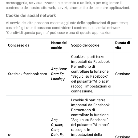
messaggeria, se visualizzano un elemento o un link, o per migliorare il
contenuto del nostro sito web, servizi, strumenti o delle nostre applicazioni.
Cookie dei social network
Ai servizi del sito possono essere aggiunte delle applicazioni di parti terze,
cosicché gli utenti possono condividere i contenuti sui social network.
"Condividi questa pagina" può essere una di queste applicazioni.
Nome del
Durata di
Concesso da
Scopo del cookie
cookie
vita
Cookie di parti terze
impostati da Facebook.
Permettono di
Act; Csm;
controllare la funzione
Static.ak.facebook.com
Datr; Fr;
Sessione
“Seguici su Facebook”
Locale; p
del pulsante “Mi piace”,
raccogli impostazioni di
connessione.
I cookie di parti terze
impostati da Facebook.
Permettono di
controllare la funzione
Act;
“Seguici su Facebook”
C_user;
del pulsante “Mi piace”,
Csm;
raccoglie le
s-
Datr; Fr;
impostazioni della
Sessione