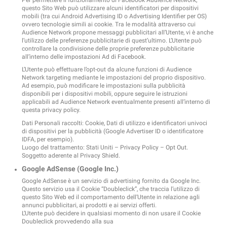
questo Sito Web può utilizzare alcuni identificatori per dispositivi
mobili (tra cui Android Advertising ID o Advertising Identifier per OS)
ovvero tecnologie simili ai cookie. Tra le modalità attraverso cui
Audience Network propone messaggi pubblicitari all’Utente, vi è anche
l’utilizzo delle preferenze pubblicitarie di quest’ultimo. L’Utente può
controllare la condivisione delle proprie preferenze pubblicitarie
all’interno delle
impostazioni Ad di Facebook
.
L’Utente può effettuare l’opt-out da alcune funzioni di Audience
Network targeting mediante le impostazioni del proprio dispositivo.
Ad esempio, può modificare le impostazioni sulla pubblicità
disponibili per i dispositivi mobili, oppure seguire le istruzioni
applicabili ad Audience Network eventualmente presenti all’interno di
questa privacy policy.
Dati Personali raccolti: Cookie, Dati di utilizzo e identificatori univoci
di dispositivi per la pubblicità (Google Advertiser ID o identificatore
IDFA, per esempio).
Luogo del trattamento: Stati Uniti –
Privacy Policy
–
Opt Out
.
Soggetto aderente al Privacy Shield.
Google AdSense (Google Inc.)
Google AdSense è un servizio di advertising fornito da Google Inc.
Questo servizio usa il Cookie “Doubleclick”, che traccia l’utilizzo di
questo Sito Web ed il comportamento dell’Utente in relazione agli
annunci pubblicitari, ai prodotti e ai servizi offerti.
L’Utente può decidere in qualsiasi momento di non usare il Cookie
Doubleclick provvedendo alla sua