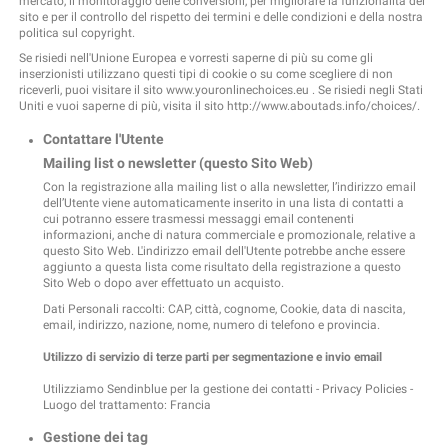
mercato, il monitoraggio delle conversioni, per migliorare la funzionalità del
sito e per il controllo del rispetto dei termini e delle condizioni e della nostra
politica sul copyright.
Se risiedi nell'Unione Europea e vorresti saperne di più su come gli
inserzionisti utilizzano questi tipi di cookie o su come scegliere di non
riceverli, puoi visitare il sito www.youronlinechoices.eu . Se risiedi negli Stati
Uniti e vuoi saperne di più, visita il sito http://www.aboutads.info/choices/.
Contattare l'Utente
Mailing list o newsletter (questo Sito Web)
Con la registrazione alla mailing list o alla newsletter, l’indirizzo email
dell’Utente viene automaticamente inserito in una lista di contatti a
cui potranno essere trasmessi messaggi email contenenti
informazioni, anche di natura commerciale e promozionale, relative a
questo Sito Web. L'indirizzo email dell'Utente potrebbe anche essere
aggiunto a questa lista come risultato della registrazione a questo
Sito Web o dopo aver effettuato un acquisto.
Dati Personali raccolti: CAP, città, cognome, Cookie, data di nascita,
email, indirizzo, nazione, nome, numero di telefono e provincia.
Utilizzo di servizio di terze parti per segmentazione e invio email
Utilizziamo Sendinblue per la gestione dei contatti -
Privacy Policies
-
Luogo del trattamento: Francia
Gestione dei tag