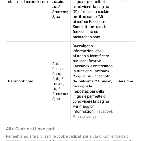
static.ak.facebook.com
Locale;
lingua e permette di
Lu; P;
condividere la pagina.
Presence;
“S” e “xs” sono cookie
S; xs
per il pulsante “Mi
piace” su Facebook.
Sono utili per questa
funzionalità su
prestashop.com
Raccolgono
informazioni che li
aiutano a identificare il
tuo identificativo
Act;
Facebook e controllano
C_user;
la funzione Facebook
Csm;
“Seguici su Facebook”
Datr; Fr;
Facebook.com
del pulsante “Mi piace”,
Sessione
Locale;
raccoglie le
Lu; P;
impostazioni della
Presence;
lingua e permette di
S; xs
condividere la pagina.
Per maggiori
informazioni:
Facebook
Privacy policy
Altri Cookie di terze parti
Permettiamo a terzi di servire cookie dedicati per aiutarci con le ricerca di