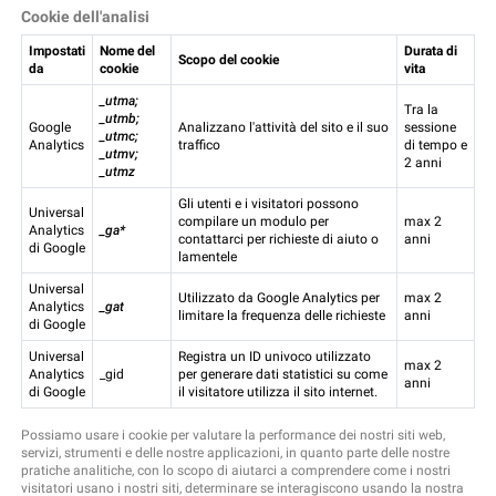
Cookie dell'analisi
Impostati
Nome del
Durata di
Scopo del cookie
da
cookie
vita
_utma;
Tra la
_utmb;
Google
Analizzano l'attività del sito e il suo
sessione
_utmc;
Analytics
traffico
di tempo e
_utmv;
2 anni
_utmz
Gli utenti e i visitatori possono
Universal
compilare un modulo per
max 2
Analytics
_ga*
contattarci per richieste di aiuto o
anni
di Google
lamentele
Universal
Utilizzato da Google Analytics per
max 2
Analytics
_gat
limitare la frequenza delle richieste
anni
di Google
Universal
Registra un ID univoco utilizzato
max 2
Analytics
_gid
per generare dati statistici su come
anni
di Google
il visitatore utilizza il sito internet.
Possiamo usare i cookie per valutare la performance dei nostri siti web,
servizi, strumenti e delle nostre applicazioni, in quanto parte delle nostre
pratiche analitiche, con lo scopo di aiutarci a comprendere come i nostri
visitatori usano i nostri siti, determinare se interagiscono usando la nostra