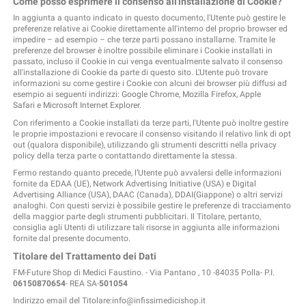
Come posso esprimere il consenso all'installazione di Cookie?
In aggiunta a quanto indicato in questo documento, l'Utente può gestire le
preferenze relative ai Cookie direttamente all'interno del proprio browser ed
impedire – ad esempio – che terze parti possano installarne. Tramite le
preferenze del browser è inoltre possibile eliminare i Cookie installati in
passato, incluso il Cookie in cui venga eventualmente salvato il consenso
all'installazione di Cookie da parte di questo sito. L'Utente può trovare
informazioni su come gestire i Cookie con alcuni dei browser più diffusi ad
esempio ai seguenti indirizzi:
Google Chrome
,
Mozilla Firefox
,
Apple
Safari
e
Microsoft Internet Explorer
.
Con riferimento a Cookie installati da terze parti, l'Utente può inoltre gestire
le proprie impostazioni e revocare il consenso visitando il relativo link di opt
out (qualora disponibile), utilizzando gli strumenti descritti nella privacy
policy della terza parte o contattando direttamente la stessa.
Fermo restando quanto precede, l’Utente può avvalersi delle informazioni
fornite da
EDAA
(UE),
Network Advertising Initiative
(USA) e
Digital
Advertising Alliance
(USA),
DAAC
(Canada),
DDAI
(Giappone) o altri servizi
analoghi. Con questi servizi è possibile gestire le preferenze di tracciamento
della maggior parte degli strumenti pubblicitari. Il Titolare, pertanto,
consiglia agli Utenti di utilizzare tali risorse in aggiunta alle informazioni
fornite dal presente documento.
Titolare del Trattamento dei Dati
FM-Future Shop di Medici Faustino. - Via Pantano , 10 -84035 Polla- P.I.
06150870654
- REA SA-
501054
Indirizzo email del Titolare:info@infissimedicishop.it