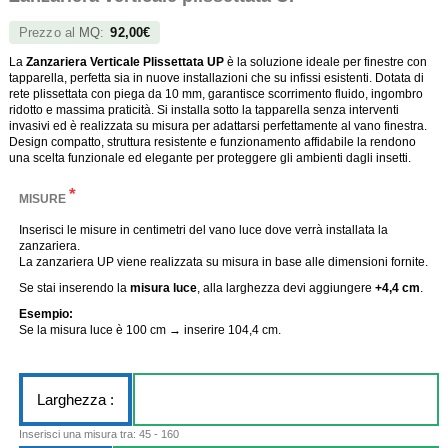
Prezzo al
MQ
:
92,00€
La
Zanzariera Verticale Plissettata UP
è la soluzione ideale per finestre con
tapparella, perfetta sia in nuove installazioni che su infissi esistenti. Dotata di
rete plissettata con piega da 10 mm, garantisce scorrimento fluido, ingombro
ridotto e massima praticità. Si installa sotto la tapparella senza interventi
invasivi ed è realizzata su misura per adattarsi perfettamente al vano finestra.
Design compatto, struttura resistente e funzionamento affidabile la rendono
una scelta funzionale ed elegante per proteggere gli ambienti dagli insetti.
*
MISURE
Inserisci le misure in centimetri del vano luce dove verrà installata la
zanzariera.
La zanzariera UP viene realizzata su misura in base alle dimensioni fornite.
Se stai inserendo la
misura luce
, alla larghezza devi aggiungere
+4,4 cm
.
Esempio:
Se la misura luce è 100 cm → inserire 104,4 cm.
Larghezza :
Inserisci una misura tra: 45 - 160