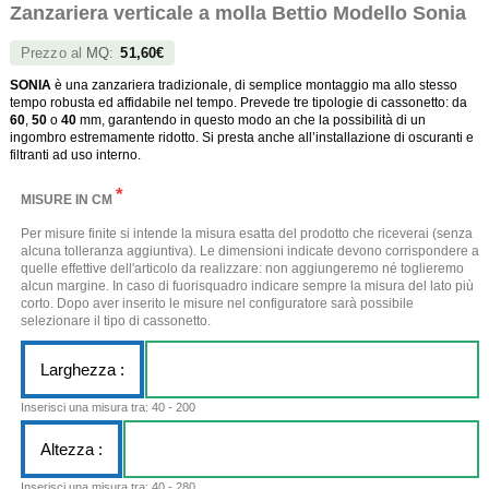
Zanzariera verticale a molla Bettio Modello Sonia
Prezzo al
MQ
:
51,60€
SONIA
è una zanzariera tradizionale, di semplice montaggio ma allo stesso
tempo robusta ed affidabile nel tempo. Prevede tre tipologie di cassonetto: da
60
,
50
o
40
mm, garantendo in questo modo an che la possibilità di un
ingombro estremamente ridotto. Si presta anche all’installazione di oscuranti e
filtranti ad uso interno.
*
MISURE IN CM
Per misure finite si intende la misura esatta del prodotto che riceverai (senza
alcuna tolleranza aggiuntiva). Le dimensioni indicate devono corrispondere a
quelle effettive dell'articolo da realizzare: non aggiungeremo né toglieremo
alcun margine. In caso di fuorisquadro indicare sempre la misura del lato più
corto. Dopo aver inserito le misure nel configuratore sarà possibile
selezionare il tipo di cassonetto.
Larghezza :
Inserisci una misura tra: 40 - 200
Altezza :
Inserisci una misura tra: 40 - 280