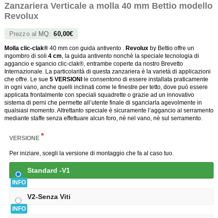
Zanzariera Verticale a molla 40 mm Bettio modello
Revolux
Prezzo al
MQ
:
60,00€
Molla clic-clak®
40 mm con guida antivento .
Revolux
by Bettio offre un
ingombro di soli
4 cm
, la guida antivento nonchè la speciale tecnologia di
aggancio e sgancio clic-clak®, entrambe coperte da nostro Brevetto
Internazionale. La particolarità di questa zanzariera è la varietà di applicazioni
che offre. Le sue
5 VERSIONI
le consentono di essere installata praticamente
in ogni vano, anche quelli inclinati come le finestre per tetto, dove può essere
applicata frontalmente con speciali squadrette o grazie ad un innovativo
sistema di perni che permette all’utente finale di sganciarla agevolmente in
qualsiasi momento. Altrettanto speciale è sicuramente l’aggancio al serramento
mediante staffe senza effettuare alcun foro, nè nel vano, nè sul serramento.
*
VERSIONE
Per iniziare, scegli la versione di montaggio che fa al caso tuo.
Standard -V1
INFO
V2-Senza Viti
INFO