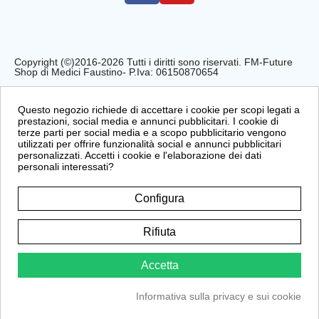
Copyright (©)2016-2026 Tutti i diritti sono riservati. FM-Future
Shop di Medici Faustino- P.Iva: 06150870654
Privacy Policy
Cookie Policy
Condizioni di Vendita
Questo negozio richiede di accettare i cookie per scopi legati a
prestazioni, social media e annunci pubblicitari. I cookie di
terze parti per social media e a scopo pubblicitario vengono
utilizzati per offrire funzionalità social e annunci pubblicitari
personalizzati. Accetti i cookie e l'elaborazione dei dati
personali interessati?
Configura
Rifiuta
Accetta
Informativa sulla privacy e sui cookie
Sito protetto da reCAPTCHA.
Privacy
-
Termini e condizioni