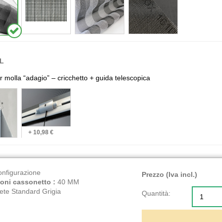
L
r molla “adagio” – cricchetto + guida telescopica
+ 10,98 €
onfigurazione
Prezzo (Iva incl.)
oni cassonetto :
40 MM
ete Standard Grigia
Quantità: