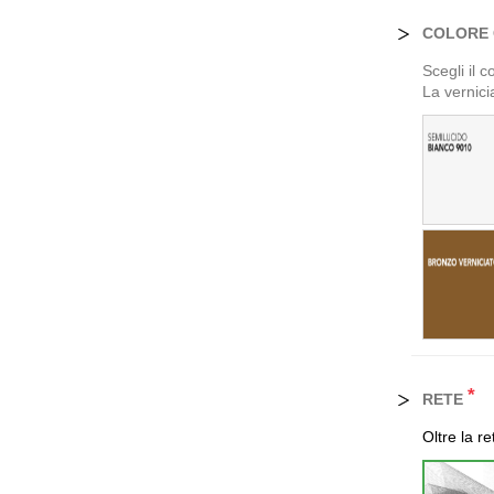
COLORE 
Scegli il c
La vernicia
*
RETE
Oltre la r