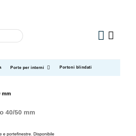
a
Portoni blindati
Porte per interni
50 mm
tto 40/50 mm
e e portefinestre. Disponibile