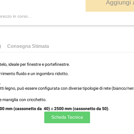
Aggiungi a
prezzo in corso…
)
Consegna Stimata
lo, ideale per finestre e portefinestre.
rrimento fluido e un ingombro ridotto.
.
etti legno, può essere configurata con diverse tipologie di rete (bianco/n
 e maniglia con cricchetto.
00 mm (cassonetto da 40)
o
2500 mm (cassonetto da 50)
.
Scheda Tecnica