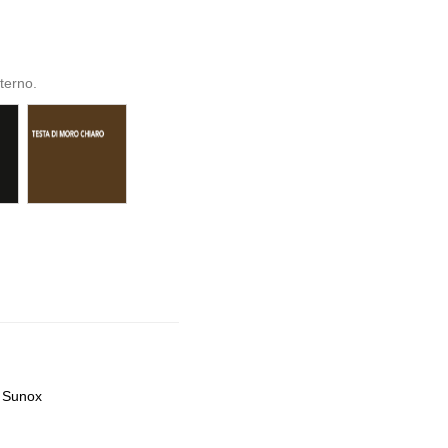
sterno.
o Sunox