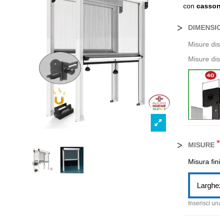
con
casson
DIMENSI
Misure di
Misure dis
*
MISURE
Misura fin
Larghe
Inserisci un