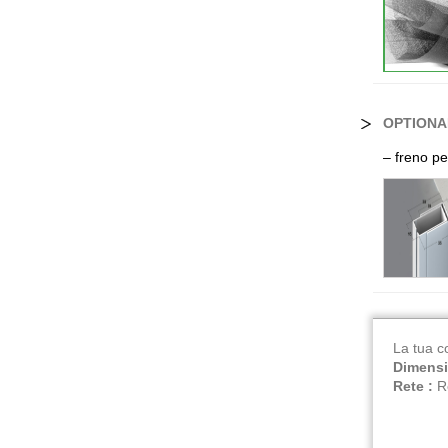
OPTIONA
– freno pe
La tua c
Dimensi
Rete :
R