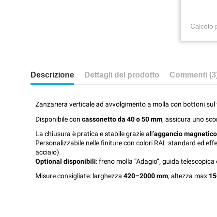
Calcolo 
Descrizione
Dettagli del prodotto
Commenti (3
Zanzariera verticale ad avvolgimento a molla con bottoni sul te
Disponibile con
cassonetto da 40 o 50 mm
, assicura uno sco
La chiusura è pratica e stabile grazie all’
aggancio magnetico
Personalizzabile nelle finiture con colori RAL standard ed eff
acciaio).
Optional disponibili
: freno molla “Adagio”, guida telescopica
Misure consigliate: larghezza
420–2000 mm
; altezza max
15