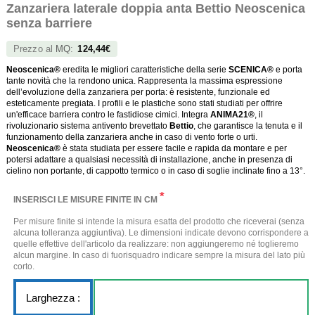
Zanzariera laterale doppia anta Bettio Neoscenica
senza barriere
Prezzo al
MQ
:
124,44€
Neoscenica®
eredita le migliori caratteristiche della serie
SCENICA®
e porta
tante novità che la rendono unica. Rappresenta la massima espressione
dell’evoluzione della zanzariera per porta: è resistente, funzionale ed
esteticamente pregiata. I profili e le plastiche sono stati studiati per offrire
un'efficace barriera contro le fastidiose cimici. Integra
ANIMA21®
, il
rivoluzionario sistema antivento brevettato
Bettio
, che garantisce la tenuta e il
funzionamento della zanzariera anche in caso di vento forte o urti.
Neoscenica®
è stata studiata per essere facile e rapida da montare e per
potersi adattare a qualsiasi necessità di installazione, anche in presenza di
cielino non portante, di cappotto termico o in caso di soglie inclinate fino a 13°.
*
INSERISCI LE MISURE FINITE IN CM
Per misure finite si intende la misura esatta del prodotto che riceverai (senza
alcuna tolleranza aggiuntiva). Le dimensioni indicate devono corrispondere a
quelle effettive dell'articolo da realizzare: non aggiungeremo né toglieremo
alcun margine. In caso di fuorisquadro indicare sempre la misura del lato più
corto.
Larghezza :