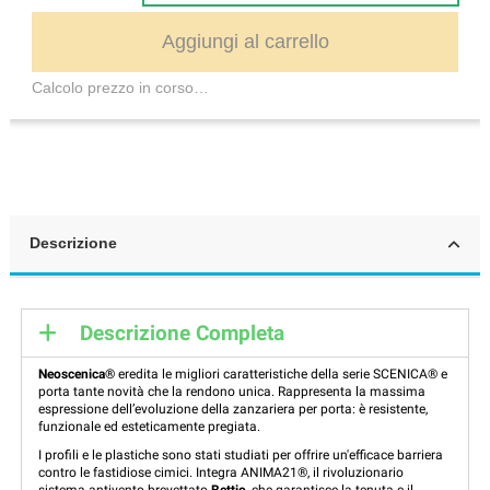
Aggiungi al carrello
Calcolo prezzo in corso…
Descrizione
Descrizione Completa
Neoscenica®
eredita le migliori caratteristiche della serie SCENICA® e
porta tante novità che la rendono unica. Rappresenta la massima
espressione dell’evoluzione della zanzariera per porta: è resistente,
funzionale ed esteticamente pregiata.
I profili e le plastiche sono stati studiati per offrire un'efficace barriera
contro le fastidiose cimici. Integra ANIMA21®, il rivoluzionario
sistema antivento brevettato
Bettio
, che garantisce la tenuta e il