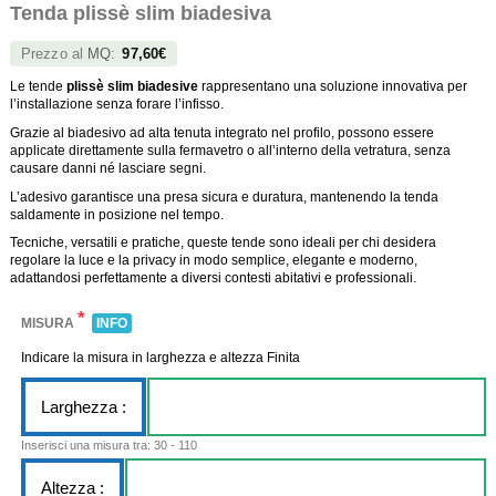
Tenda plissè slim biadesiva
Prezzo al
MQ
:
97,60€
Le tende
plissè slim
biadesive
rappresentano una soluzione innovativa per
l’installazione senza forare l’infisso.
Grazie al biadesivo ad alta tenuta integrato nel profilo, possono essere
applicate direttamente sulla fermavetro o all’interno della vetratura, senza
causare danni né lasciare segni.
L’adesivo garantisce una presa sicura e duratura, mantenendo la tenda
saldamente in posizione nel tempo.
Tecniche, versatili e pratiche, queste tende sono ideali per chi desidera
regolare la luce e la privacy in modo semplice, elegante e moderno,
adattandosi perfettamente a diversi contesti abitativi e professionali.
*
MISURA
INFO
Indicare la misura in larghezza e altezza Finita
Larghezza :
Inserisci una misura tra: 30 - 110
Altezza :