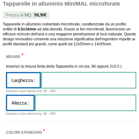
Tapparelle in alluminio MiniMAL microforate
Prezzo al
MQ
:
98,90€
Tapparelle in alluminio coibentato microforate, caratterizzate da un profilo
sottile di
8,5x16mm
ad alta densità. Grazie ai fori microforati, favoriscono un
efficace ricircolo dell'aria e una maggiore penetrazione di luce naturale. Questo
design innovativo consente una riduzione significativa dell'ingombro rispetto ai
profili standard più grandi, come quelli da 12x55mm o 14x55mm.
*
MISURE
Inserisci la misura finita della Tapparella in cm (es. 80 oppure 210.5 )
Larghezza :
Inserisci una misura tra: 30 - 400
Altezza :
Inserisci una misura tra: 30 - 500
*
COLORI STANDARD