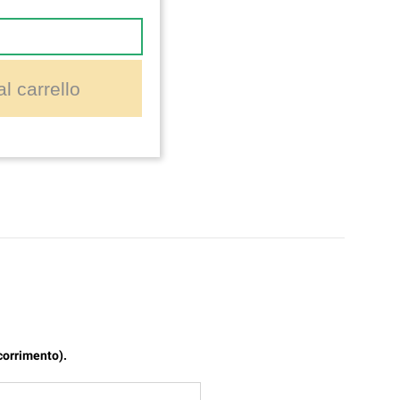
l carrello
scorrimento).