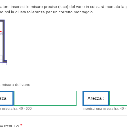
atore inserisci le misure precise (luce) del vano in cui sarà montata la p
o noi la giusta tolleranza per un corretto montaggio.
la misura del vano
zza :
Altezza :
a misura tra: 40 - 600
Inserisci una misura tra: 40 -
*
PASTELLO