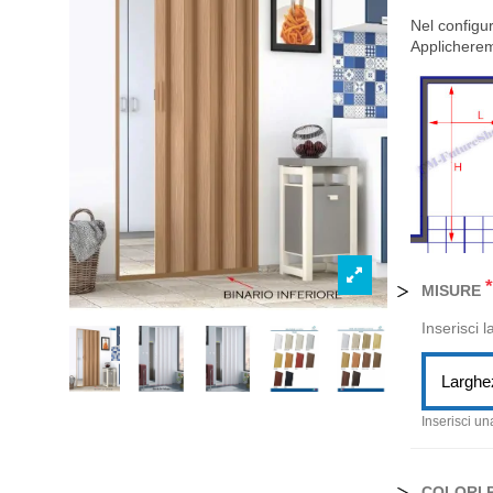
Nel configur
Applicherem
*
MISURE
Inserisci 
Larghe
Inserisci un
COLORI 