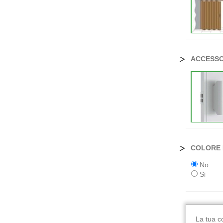
ACCESS
COLORE 
No
Si
La tua c