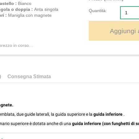
astello :
Bianco
ngola o doppia :
Anta singola
Quantità:
ri :
Maniglia con magnete
Aggiungi a
prezzo in corso…
)
Consegna Stimata
agnete.
mblata, due guide laterali, la guida superiore e la
guida inferiore
.
 binario superiore è dotata anche di una
guida inferiore (con funghetti di 