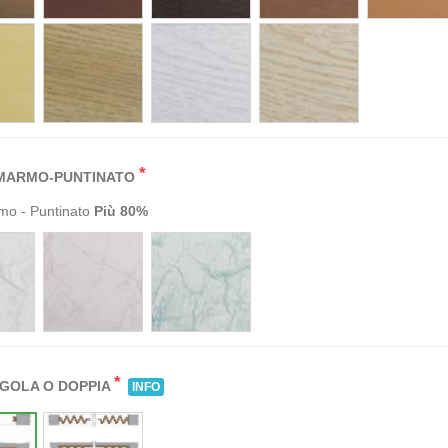
*
MARMO-PUNTINATO
mo - Puntinato
Più
80%
*
NGOLA O DOPPIA
INFO