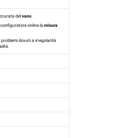
accurata del
vano
.
ro configuratore online la
misura
 problemi dovuti a irregolarità
alità.