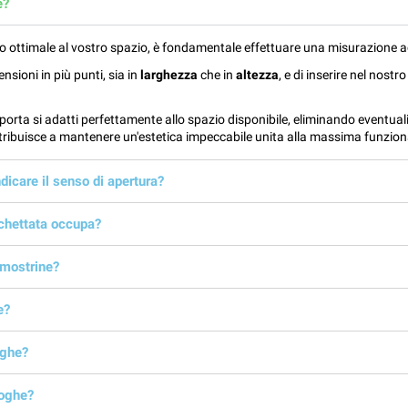
e?
to ottimale al vostro spazio, è fondamentale effettuare una misurazione 
sioni in più punti, sia in
larghezza
che in
altezza
, e di inserire nel nost
orta si adatti perfettamente allo spazio disponibile, eliminando eventuali
ntribuisce a mantenere un'estetica impeccabile unita alla massima funzion
dicare il senso di apertura?
chettata occupa?
 mostrine?
e?
oghe?
doghe?