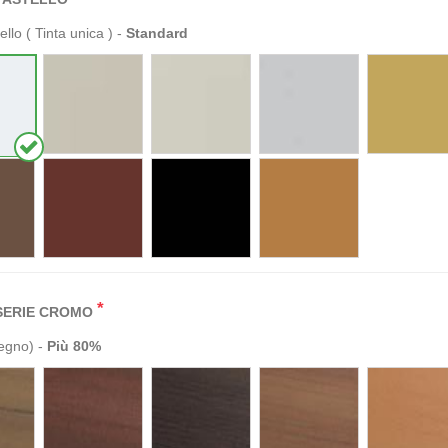
ello ( Tinta unica ) -
Standard
*
SERIE CROMO
Legno) -
Più
80%