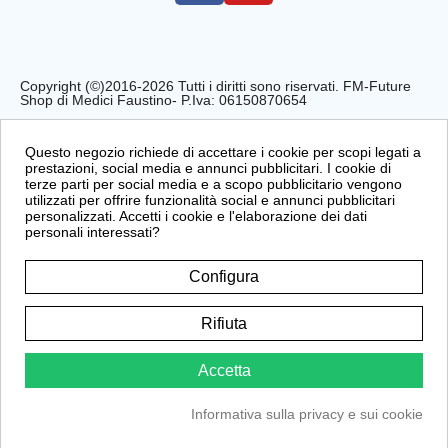
Copyright (©)2016-2026 Tutti i diritti sono riservati. FM-Future
Shop di Medici Faustino- P.Iva: 06150870654
Privacy Policy
Cookie Policy
Condizioni di Vendita
Questo negozio richiede di accettare i cookie per scopi legati a
prestazioni, social media e annunci pubblicitari. I cookie di
terze parti per social media e a scopo pubblicitario vengono
utilizzati per offrire funzionalità social e annunci pubblicitari
personalizzati. Accetti i cookie e l'elaborazione dei dati
personali interessati?
Configura
Rifiuta
Accetta
Informativa sulla privacy e sui cookie
Sito protetto da reCAPTCHA.
Privacy
-
Termini e condizioni