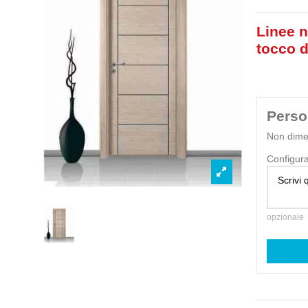
Linee n
tocco d
Perso
Non dimen
Configur
opzionale