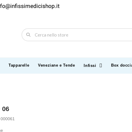
nfo@infissimedicishop.it
Tapparelle
Veneziane e Tende
Box docci
Infissi
 06
000061
se