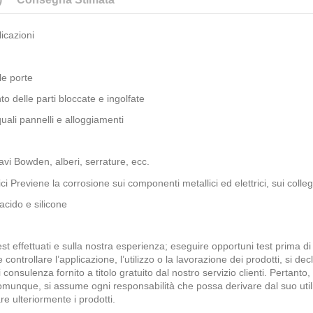
icazioni
le porte
ento delle parti bloccate e ingolfate
quali pannelli e alloggiamenti
, cavi Bowden, alberi, serrature, ecc.
ici Previene la corrosione sui componenti metallici ed elettrici, sui colleg
 acido e silicone
t effettuati e sulla nostra esperienza; eseguire opportuni test prima di 
ontrollare l’applicazione, l’utilizzo o la lavorazione dei prodotti, si dec
 consulenza fornito a titolo gratuito dal nostro servizio clienti. Pertanto
comunque, si assume ogni responsabilità che possa derivare dal suo utili
re ulteriormente i prodotti.