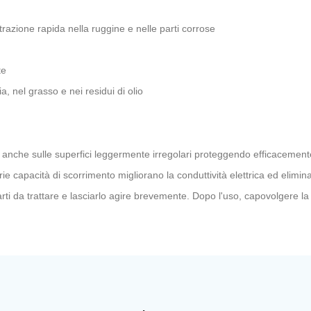
razione rapida nella ruggine e nelle parti corrose
nte
a, nel grasso e nei residui di olio
ire anche sulle superfici leggermente irregolari proteggendo efficacemen
rie capacità di scorrimento migliorano la conduttività elettrica ed elimi
 parti da trattare e lasciarlo agire brevemente. Dopo l'uso, capovolgere 