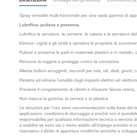
Spray versatile multi-funzionale per una vasta gamma di appl
Lubrifica, pulisce e preserva.
Lubrifica le serrature, le cerniere, le catene e le serrature del
Elimina i cigolii e gli stridii e ripristina le proprietà di scorrim
Pulisce e preserva le parti in materiale plastico e in metallo, 
Rimuove la ruggine e protegge contro la corrosione
Allenta bulloni arrugginiti, raccordi per tubi, viti, dadi, giunti
Penetra ed elimina l'umidità dagli impianti elettrici ed elettron
Previene il congelamento di cilindri e chiusure Senza resina,
Non intacca la gomma, la vernice o la plastica
Le istruzioni per l'uso sono raccomandazioni sulla base dei tes
applicazioni, condizioni di stoccaggio e poiché non è possibile c
responsabilità per qualsiasi informazione tecnica o servizio di
a stabilire se esso sia o meno adatto all'impiego previsto e 
riserviamo il diritto di apportare modifiche tecniche e sviluppa