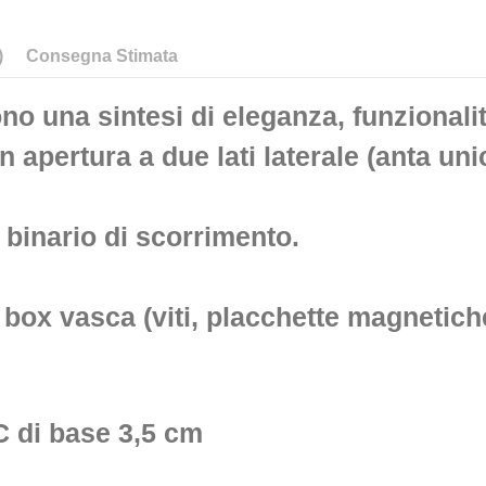
)
Consegna Stimata
no una sintesi di eleganza, funzionali
on apertura
a due lati laterale (
anta uni
l binario di scorrimento.
i box vasca (viti, placchette magnetich
VC di base 3,5 cm