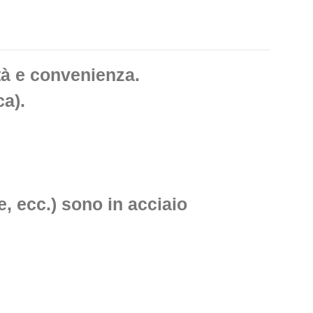
tà e convenienza.
ca
).
e, ecc.) sono in acciaio