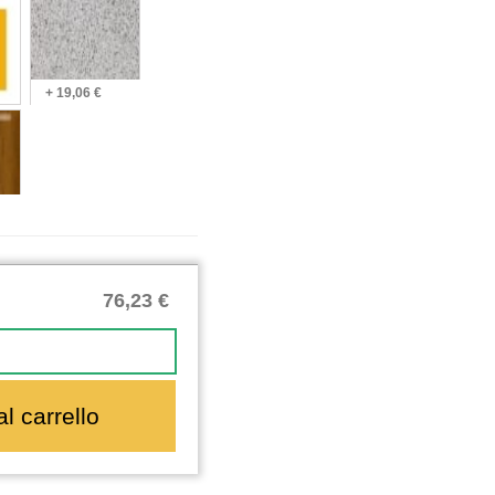
+ 19,06 €
76,23 €
l carrello