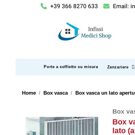
+39 366 8270 633
Email: i
Porte a soffietto su misura
Zanzariere
Home
Box vasca
Box vasca un lato apertur
Box vas
Box va
lato (