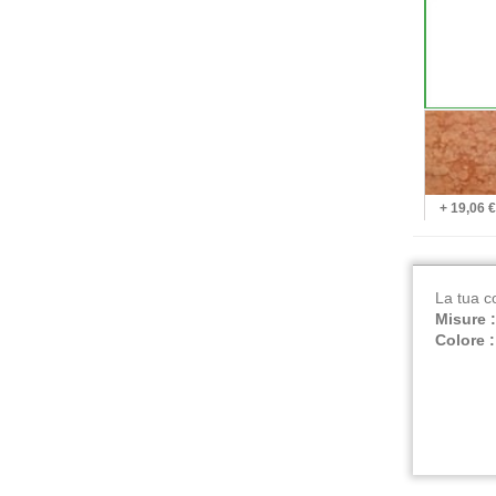
+ 19,06 €
La tua c
Misure 
Colore 