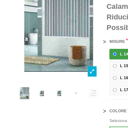
Calami
Riduci
Possib
*
MISURE
L 14
L 1
L 1
L 1
COLORE
Seleziona 