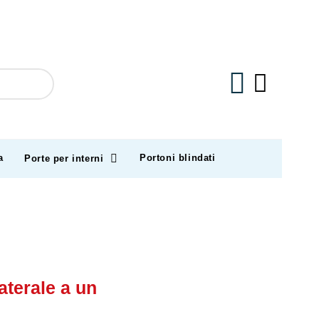
a
Portoni blindati
Porte per interni
aterale
a un