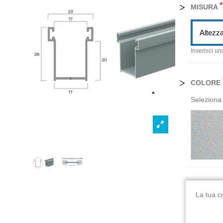
*
MISURA
Altezza
Inserisci un
COLORE
Seleziona 
La tua c