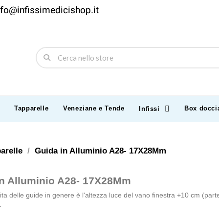
nfo@infissimedicishop.it
Tapparelle
Veneziane e Tende
Box docci
Infissi
arelle
Guida in Alluminio A28- 17X28Mm
in Alluminio A28- 17X28Mm
nita delle guide in genere è l'altezza luce del vano finestra +10 cm (part
.